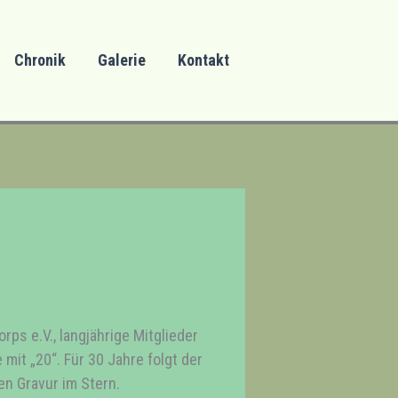
Chronik
Galerie
Kontakt
ps e.V., langjährige Mitglieder
 mit „20“. Für 30 Jahre folgt der
en Gravur im Stern.