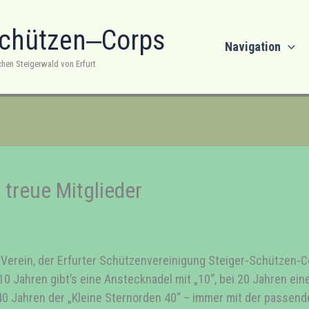
Schützen‒Corps
Navigation
chen Steigerwald von Erfurt
 treue Mitglieder
 Verein, der Erfurter Schützenvereinigung Steiger-Schützen-Cor
10 Jahren gibt’s eine Anstecknadel mit „10“, bei 20 Jahren eine
40 Jahren der „Kleine Sternorden 40“ – immer mit der passend