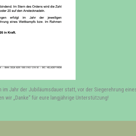
ch im Jahr der Jubiläumsdauer statt, vor der Siegerehrung ein
n wir „Danke“ für eure langjährige Unterstützung!