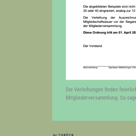
Die Verleihungen finden feierli
Mitgliederversammlung. So sage
ZURÜCK