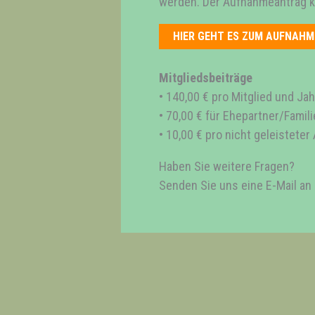
werden. Der Aufnahmeantrag ka
HIER GEHT ES ZUM AUFNAH
Mitgliedsbeiträge
• 140,00 € pro Mitglied und Jah
• 70,00 € für Ehepartner/Famil
• 10,00 € pro nicht geleistete
Haben Sie weitere Fragen?
Senden Sie uns eine E-Mail an