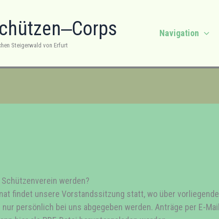
Schützen‒Corps
Navigation
chen Steigerwald von Erfurt
m Schützenverein werden?
t findet unsere Vorstandssitzung statt, wo über vorliegende
d nur persönlich bei uns abgegeben werden. Anträge per E-Mail