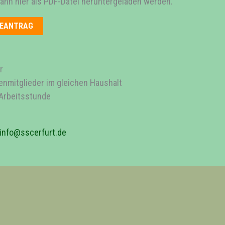
nn hier als PDF-Datei heruntergeladen werden.
MEANTRAG
r
ienmitglieder im gleichen Haushalt
r Arbeitsstunde
info@sscerfurt.de