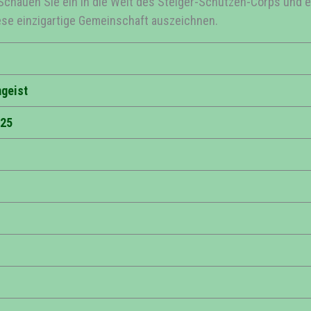
 Schauen Sie ein in die Welt des Steiger-Schützen-Corps und e
ese einzigartige Gemeinschaft auszeichnen.
mgeist
025