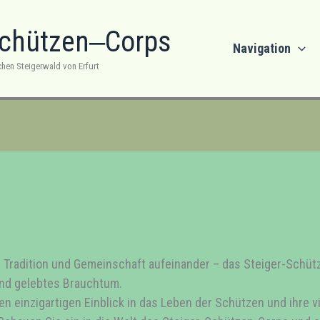
Schützen‒Corps
Navigation
chen Steigerwald von Erfurt
en Tradition und Gemeinschaft aufeinander – das Steiger-Schüt
und gelebtes Brauchtum.
en einzigartigen Einblick in das Leben der Schützen und ihre viel